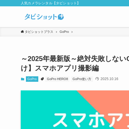
人気カメラレンタル【タビショット】
タビショットプラス
GoPro
～2025年最新版～絶対失敗しないGo
け】スマホアプリ撮影編
2025.10.16
GoPro
GoPro HERO8
GoPro使い方