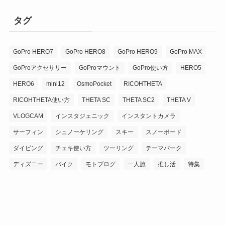
タグ
GoPro HERO7
GoPro HERO8
GoPro HERO9
GoPro MAX
GoProアクセサリー
GoProマウント
GoPro使い方
HERO5
HERO6
mini12
OsmoPocket
RICOHTHETA
RICOHTHETA使い方
THETA SC
THETA SC2
THETA V
VLOGCAM
インスタジェニック
インスタントカメラ
サーフィン
シュノーケリング
スキー
スノーボード
ダイビング
チェキ使い方
ツーリング
テーマパーク
ディズニー
バイク
モトブログ
一人旅
推し活
特集