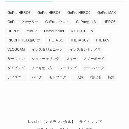
GoPro HERO7
GoPro HERO8
GoPro HERO9
GoPro MAX
GoProアクセサリー
GoProマウント
GoPro使い方
HERO5
HERO6
mini12
OsmoPocket
RICOHTHETA
RICOHTHETA使い方
THETA SC
THETA SC2
THETA V
VLOGCAM
インスタジェニック
インスタントカメラ
サーフィン
シュノーケリング
スキー
スノーボード
ダイビング
チェキ使い方
ツーリング
テーマパーク
ディズニー
バイク
モトブログ
一人旅
推し活
特集
Tavishot【カメラレンタル】
サイトマップ