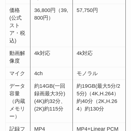
価格
36,800円（39,
57,750円
(公式
800円）
スト
ア・税
込)
動画解
4k対応
4k対応
像度
マイク
4ch
モノラル
データ
約14GB(一回
約19GB(最大5分/2
容量
録画最大3分)
5分)（4K,H.264）
（内蔵
(4K)約32分、
約40分（2K,H.26
メモリ
(2K)約115分
4）約130分
ー）
記録フ
MP4
MP4+Linear PCM