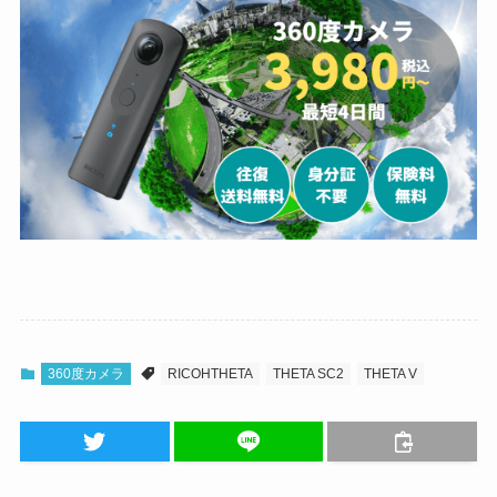
360度カメラ
RICOHTHETA
THETA SC2
THETA V