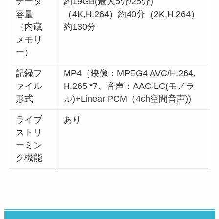
データ
約19GB(最大5分/25分)
容量
（4K,H.264）約40分（2K,H.264）
（内蔵
約130分
メモリ
ー）
記録フ
MP4（映像：MPEG4 AVC/H.264,
ァイル
H.265 *7、音声：AAC-LC(モノラ
形式
ル)+Linear PCM（4ch空間音声))
ライブ
あり
ストリ
ーミン
グ機能