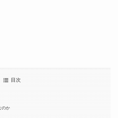
目次
なのか